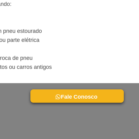
ando:
om pneu estourado
u parte elétrica
troca de pneu
tos ou carros antigos
Fale Conosco